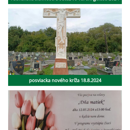
posviacka nového kríža 18.8.2024