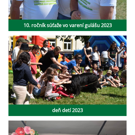
10. ročník súťaže vo varení gulášu 2023
deň detí 2023