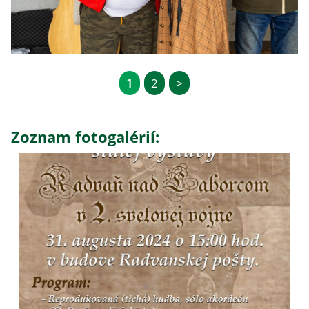
1
2
>
Zoznam fotogalérií: