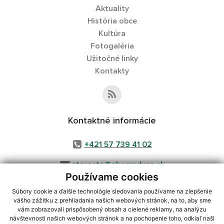
Aktuality
História obce
Kultúra
Fotogaléria
Užitočné linky
Kontakty
Kontaktné informácie
+421 57 739 41 02
starosta@obecradvan.sk
Používame cookies
Súbory cookie a ďalšie technológie sledovania používame na zlepšenie
vášho zážitku z prehliadania našich webových stránok, na to, aby sme
využite možnosť získavania aktuálnych informácií s využitím RSS
,
vám zobrazovali prispôsobený obsah a cielené reklamy, na analýzu
návštevnosti našich webových stránok a na pochopenie toho, odkiaľ naši
CMS systém (redakčný) systém ECHELON 2,
Mapa stránok
,
web portál
,