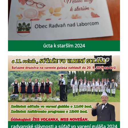
úcta k starším 2024
radvanské slávnosti a súťaž vo varení guláša 2024