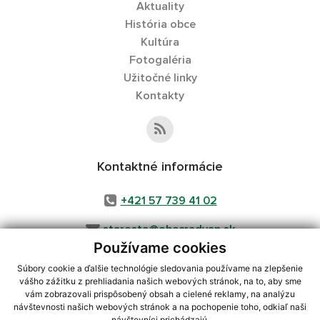
Aktuality
História obce
Kultúra
Fotogaléria
Užitočné linky
Kontakty
Kontaktné informácie
+421 57 739 41 02
starosta@obecradvan.sk
Používame cookies
Súbory cookie a ďalšie technológie sledovania používame na zlepšenie
vášho zážitku z prehliadania našich webových stránok, na to, aby sme
využite možnosť získavania aktuálnych informácií s využitím RSS
,
vám zobrazovali prispôsobený obsah a cielené reklamy, na analýzu
návštevnosti našich webových stránok a na pochopenie toho, odkiaľ naši
CMS systém (redakčný) systém ECHELON 2,
Mapa stránok
,
web portál
,
návštevníci prichádzajú.