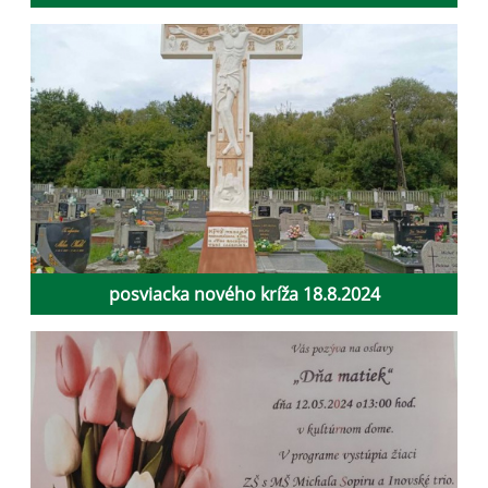
posviacka nového kríža 18.8.2024