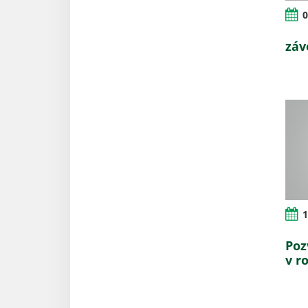
0
záv
1
Poz
v r