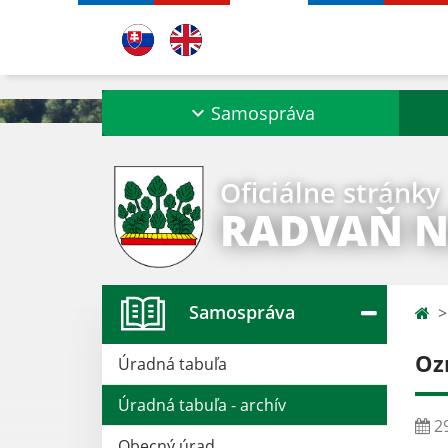
Samospráva
Oficiálne stránky
RADVAŇ 
Samospráva
Oz
Úradná tabuľa
Úradná tabuľa - archív
29
Obecný úrad