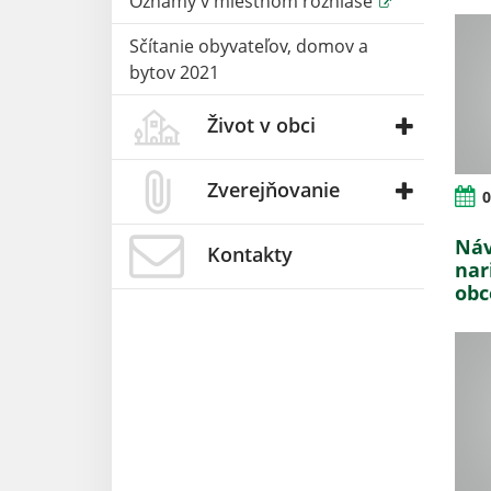
Oznamy v miestnom rozhlase
Sčítanie obyvateľov, domov a
bytov 2021
Život v obci
Zverejňovanie
0
Náv
Kontakty
nar
obc