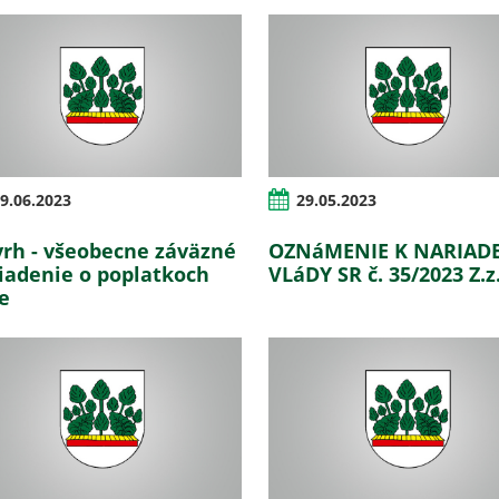
9.06.2023
29.05.2023
rh - všeobecne záväzné
OZNáMENIE K NARIAD
iadenie o poplatkoch
VLáDY SR č. 35/2023 Z.z
e