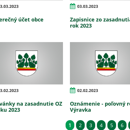
3.03.2023
03.03.2023
erečný účet obce
Zapisnice zo zasadnuti
rok 2023
3.02.2023
02.02.2023
vánky na zasadnutie OZ
Oznámenie - poľovný r
oku 2023
Výravka
1
2
3
4
5
6