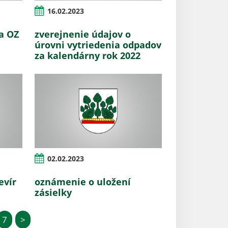
16.02.2023
a OZ
zverejnenie údajov o
úrovni vytriedenia odpadov
za kalendárny rok 2022
02.02.2023
evír
oznámenie o uložení
zásielky
7
>