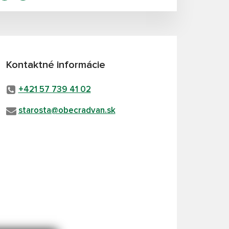
Kontaktné informácie
+421 57 739 41 02
starosta@obecradvan.sk