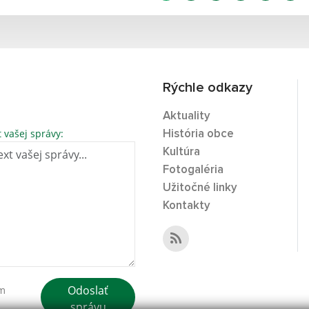
Rýchle odkazy
Aktuality
t vašej správy:
História obce
Kultúra
Fotogaléria
Užitočné linky
Kontakty
Odoslať
ím
správu