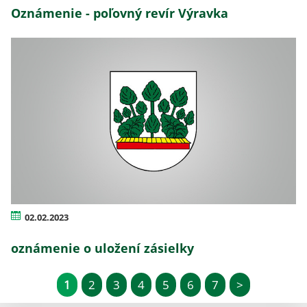
Oznámenie - poľovný revír Výravka
02.02.2023
oznámenie o uložení zásielky
1
2
3
4
5
6
7
>