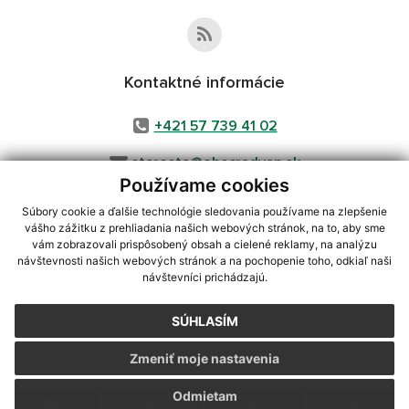
Kontaktné informácie
+421 57 739 41 02
starosta@obecradvan.sk
Používame cookies
Súbory cookie a ďalšie technológie sledovania používame na zlepšenie
vášho zážitku z prehliadania našich webových stránok, na to, aby sme
využite možnosť získavania aktuálnych informácií s využitím RSS
,
vám zobrazovali prispôsobený obsah a cielené reklamy, na analýzu
návštevnosti našich webových stránok a na pochopenie toho, odkiaľ naši
CMS systém (redakčný) systém ECHELON 2,
Mapa stránok
,
web portál
,
návštevníci prichádzajú.
webhosting
,
webex.digital, s.r.o.
,
domény
,
registrácia domény
,
spoločnosť webex.digital, s.r.o.
,
technický prevádzkovateľ
SÚHLASÍM
Posledná aktualizácia:
06.08.2026
Zmeniť moje nastavenia
Vytlačiť stránku
|
Vyhlásenie o prístupnosti
Autorské práva
|
Cookies
Odmietam