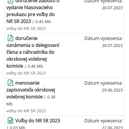
doručenie žiadosti o
Dátum vyvesenia:
vydanie hlasovacieho
20.07.2023
preukazu pre voľby do
NR SR 2023
| 0.45 Mb
voľby do NR SR 2023
doručenie
Dátum vyvesenia:
oznámenia o delegovaní
20.07.2023
člena a náhradníka do
okrskovej volebnej
komisie
| 0.46 Mb
voľby do NR SR 2023
menovanie
Dátum vyvesenia:
zapisovateľa okrskovej
29.06.2023
volebnej komisie
| 0.38
Mb
voľby do NR SR 2023
Voľby do NR SR 2023
Dátum vyvesenia:
| 0.03 Mb
22.06.2023