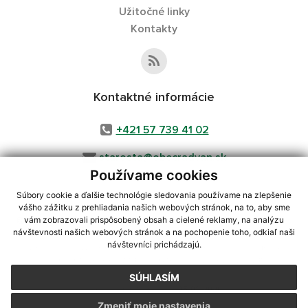
Užitočné linky
Kontakty
Kontaktné informácie
+421 57 739 41 02
starosta@obecradvan.sk
Používame cookies
Súbory cookie a ďalšie technológie sledovania používame na zlepšenie
vášho zážitku z prehliadania našich webových stránok, na to, aby sme
využite možnosť získavania aktuálnych informácií s využitím RSS
,
vám zobrazovali prispôsobený obsah a cielené reklamy, na analýzu
CMS systém (redakčný) systém ECHELON 2,
návštevnosti našich webových stránok a na pochopenie toho, odkiaľ naši
Mapa stránok
,
web portál
,
návštevníci prichádzajú.
webhosting
,
webex.digital, s.r.o.
,
domény
,
registrácia domény
,
spoločnosť webex.digital, s.r.o.
,
technický prevádzkovateľ
SÚHLASÍM
Posledná aktualizácia:
05.08.2026
Zmeniť moje nastavenia