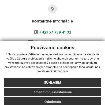
Kontaktné informácie
+421 57 739 41 02
starosta@obecradvan.sk
Používame cookies
Súbory cookie a ďalšie technológie sledovania používame na zlepšenie
vášho zážitku z prehliadania našich webových stránok, na to, aby sme
využite možnosť získavania aktuálnych informácií s využitím RSS
,
vám zobrazovali prispôsobený obsah a cielené reklamy, na analýzu
návštevnosti našich webových stránok a na pochopenie toho, odkiaľ naši
CMS systém (redakčný) systém ECHELON 2,
Mapa stránok
,
web portál
,
návštevníci prichádzajú.
webhosting
,
webex.digital, s.r.o.
,
domény
,
registrácia domény
,
spoločnosť webex.digital, s.r.o.
,
technický prevádzkovateľ
SÚHLASÍM
Posledná aktualizácia:
06.08.2026
Zmeniť moje nastavenia
Vytlačiť stránku
|
Vyhlásenie o prístupnosti
Autorské práva
|
Cookies
Odmietam