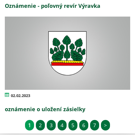
Oznámenie - poľovný revír Výravka
02.02.2023
oznámenie o uložení zásielky
1
2
3
4
5
6
7
>