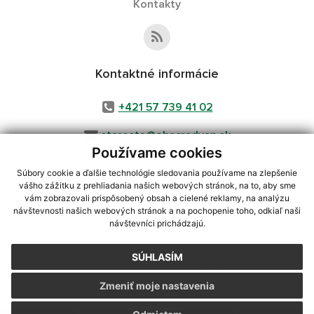
Kontakty
Kontaktné informácie
+421 57 739 41 02
starosta@obecradvan.sk
Používame cookies
Súbory cookie a ďalšie technológie sledovania používame na zlepšenie
vášho zážitku z prehliadania našich webových stránok, na to, aby sme
využite možnosť získavania aktuálnych informácií s využitím RSS
,
vám zobrazovali prispôsobený obsah a cielené reklamy, na analýzu
návštevnosti našich webových stránok a na pochopenie toho, odkiaľ naši
CMS systém (redakčný) systém ECHELON 2,
Mapa stránok
,
web portál
,
návštevníci prichádzajú.
webhosting
,
webex.digital, s.r.o.
,
domény
,
registrácia domény
,
spoločnosť webex.digital, s.r.o.
,
technický prevádzkovateľ
SÚHLASÍM
Posledná aktualizácia:
06.08.2026
Zmeniť moje nastavenia
Vytlačiť stránku
|
Vyhlásenie o prístupnosti
Autorské práva
|
Cookies