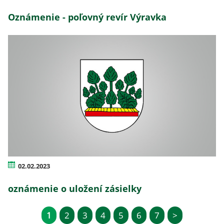
Oznámenie - poľovný revír Výravka
02.02.2023
oznámenie o uložení zásielky
1
2
3
4
5
6
7
>