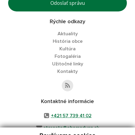
Odoslať správu
Rýchle odkazy
Aktuality
História obce
Kultúra
Fotogaléria
Užitočné linky
Kontakty
Kontaktné informácie
+421 57 739 41 02
starosta@obecradvan.sk