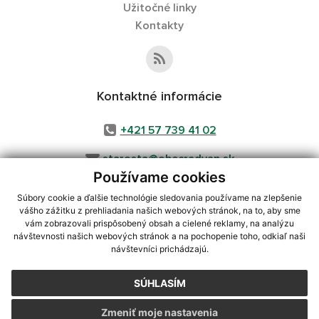
Užitočné linky
Kontakty
Kontaktné informácie
+421 57 739 41 02
starosta@obecradvan.sk
Používame cookies
Súbory cookie a ďalšie technológie sledovania používame na zlepšenie
vášho zážitku z prehliadania našich webových stránok, na to, aby sme
využite možnosť získavania aktuálnych informácií s využitím RSS
,
vám zobrazovali prispôsobený obsah a cielené reklamy, na analýzu
CMS systém (redakčný) systém ECHELON 2,
Mapa stránok
,
web portál
,
návštevnosti našich webových stránok a na pochopenie toho, odkiaľ naši
návštevníci prichádzajú.
webhosting
,
webex.digital, s.r.o.
,
domény
,
registrácia domény
,
spoločnosť webex.digital, s.r.o.
,
technický prevádzkovateľ
SÚHLASÍM
Posledná aktualizácia:
06.08.2026
Zmeniť moje nastavenia