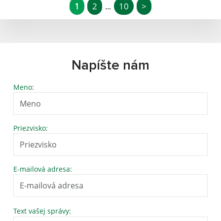
1
2
10
>
...
Napíšte nám
Meno:
Priezvisko:
E-mailová adresa:
Text vašej správy: