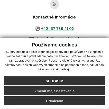
Kontaktné informácie
+421 57 739 41 02
starosta@obecradvan.sk
Používame cookies
Súbory cookie a ďalšie technológie sledovania používame na zlepšenie
vášho zážitku z prehliadania našich webových stránok, na to, aby sme
využite možnosť získavania aktuálnych informácií s využitím RSS
,
vám zobrazovali prispôsobený obsah a cielené reklamy, na analýzu
CMS systém (redakčný) systém ECHELON 2,
Mapa stránok
,
web portál
,
návštevnosti našich webových stránok a na pochopenie toho, odkiaľ naši
návštevníci prichádzajú.
webhosting
,
webex.digital, s.r.o.
,
domény
,
registrácia domény
,
spoločnosť webex.digital, s.r.o.
,
technický prevádzkovateľ
SÚHLASÍM
Posledná aktualizácia:
06.08.2026
Zmeniť moje nastavenia
Vytlačiť stránku
|
Vyhlásenie o prístupnosti
Autorské práva
|
Cookies
Odmietam