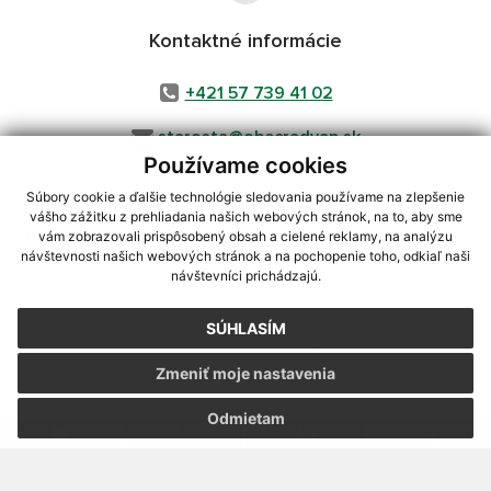
Kontaktné informácie
+421 57 739 41 02
starosta@obecradvan.sk
Používame cookies
Súbory cookie a ďalšie technológie sledovania používame na zlepšenie
vášho zážitku z prehliadania našich webových stránok, na to, aby sme
využite možnosť získavania aktuálnych informácií s využitím RSS
,
vám zobrazovali prispôsobený obsah a cielené reklamy, na analýzu
CMS systém (redakčný) systém ECHELON 2,
Mapa stránok
,
web portál
,
návštevnosti našich webových stránok a na pochopenie toho, odkiaľ naši
návštevníci prichádzajú.
webhosting
,
webex.digital, s.r.o.
,
domény
,
registrácia domény
,
spoločnosť webex.digital, s.r.o.
,
technický prevádzkovateľ
SÚHLASÍM
Posledná aktualizácia:
06.08.2026
Zmeniť moje nastavenia
Vytlačiť stránku
|
Vyhlásenie o prístupnosti
Autorské práva
|
Cookies
Odmietam
webdesign
|