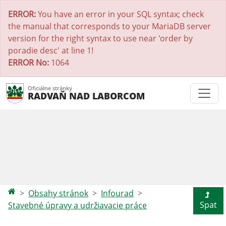
ERROR:
You have an error in your SQL syntax; check
the manual that corresponds to your MariaDB server
version for the right syntax to use near 'order by
poradie desc' at line 1!
ERROR No:
1064
Oficiálne stránky
RADVAŇ NAD LABORCOM
Obsahy stránok
Infourad
Spat
Stavebné úpravy a udržiavacie práce