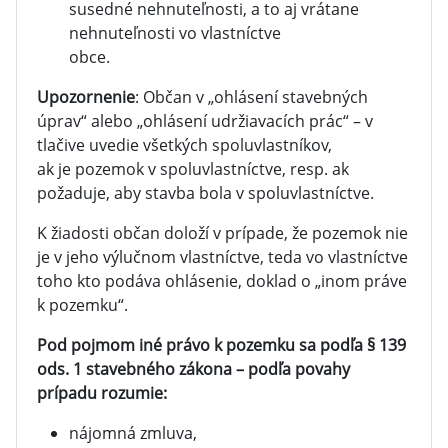
susedné nehnuteľnosti, a to aj vrátane
nehnuteľnosti vo vlastníctve
obce.
Upozornenie
: Občan v „ohlásení stavebných
úprav“ alebo „ohlásení udržiavacích prác“ – v
tlačive uvedie všetkých spoluvlastníkov,
ak je pozemok v spoluvlastníctve, resp. ak
požaduje, aby stavba bola v spoluvlastníctve.
K žiadosti občan doloží v prípade, že pozemok nie
je v jeho výlučnom vlastníctve, teda vo vlastníctve
toho kto podáva ohlásenie, doklad o „inom práve
k pozemku“.
Pod pojmom iné právo k pozemku sa podľa § 139
ods. 1 stavebného zákona – podľa povahy
prípadu rozumie:
nájomná zmluva,