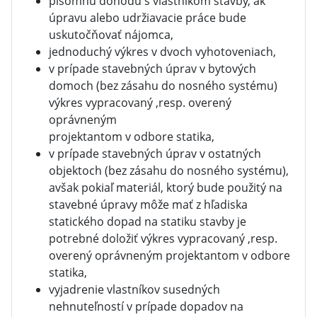
písomnú dohodu s vlastníkom stavby, ak
úpravu alebo udržiavacie práce bude
uskutočňovať nájomca,
jednoduchý výkres v dvoch vyhotoveniach,
v prípade stavebných úprav v bytových
domoch (bez zásahu do nosného systému)
výkres vypracovaný ,resp. overený
oprávneným
projektantom v odbore statika,
v prípade stavebných úprav v ostatných
objektoch (bez zásahu do nosného systému),
avšak pokiaľ materiál, ktorý bude použitý na
stavebné úpravy môže mať z hľadiska
statického dopad na statiku stavby je
potrebné doložiť výkres vypracovaný ,resp.
overený oprávneným projektantom v odbore
statika,
vyjadrenie vlastníkov susedných
nehnuteľností v prípade dopadov na