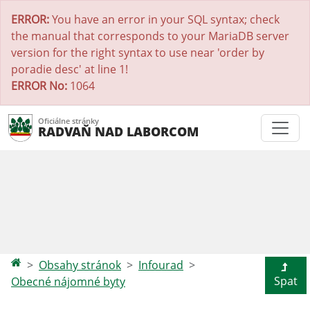
ERROR:
You have an error in your SQL syntax; check
the manual that corresponds to your MariaDB server
version for the right syntax to use near 'order by
poradie desc' at line 1!
ERROR No:
1064
Oficiálne stránky
RADVAŇ NAD LABORCOM
Obsahy stránok
Infourad
Spat
Obecné nájomné byty