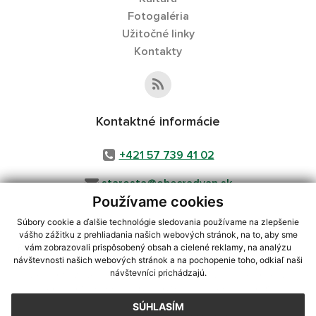
Fotogaléria
Užitočné linky
Kontakty
Kontaktné informácie
+421 57 739 41 02
starosta@obecradvan.sk
Používame cookies
Súbory cookie a ďalšie technológie sledovania používame na zlepšenie
vášho zážitku z prehliadania našich webových stránok, na to, aby sme
využite možnosť získavania aktuálnych informácií s využitím RSS
,
vám zobrazovali prispôsobený obsah a cielené reklamy, na analýzu
CMS systém (redakčný) systém ECHELON 2,
Mapa stránok
,
web portál
,
návštevnosti našich webových stránok a na pochopenie toho, odkiaľ naši
návštevníci prichádzajú.
webhosting
,
webex.digital, s.r.o.
,
domény
,
registrácia domény
,
spoločnosť webex.digital, s.r.o.
,
technický prevádzkovateľ
SÚHLASÍM