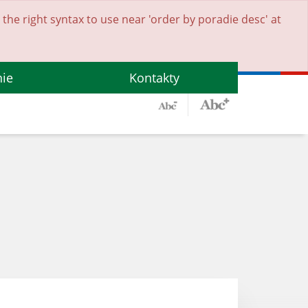
he right syntax to use near 'order by poradie desc' at
nie
Kontakty