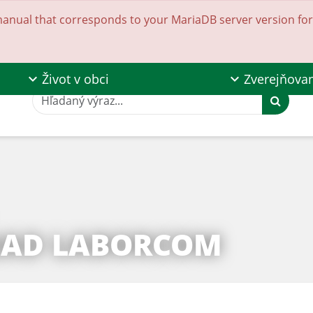
anual that corresponds to your MariaDB server version for t
Život v obci
Zverejňova
Hľadaný výraz...
NAD LABORCOM