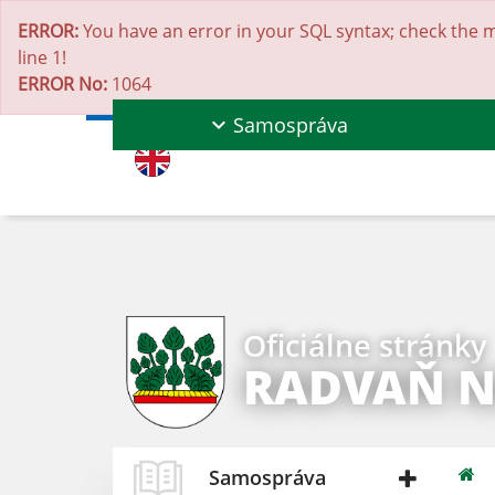
ERROR:
You have an error in your SQL syntax; check the m
line 1!
ERROR No:
1064
Samospráva
Oficiálne stránky
RADVAŇ 
Samospráva