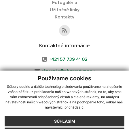
Fotogaléria
Užitočné linky
Kontakty
Kontaktné informácie
+421 57 739 41 02
starosta@obecradvan.sk
Používame cookies
Súbory cookie a ďalšie technológie sledovania používame na zlepšenie
vášho zážitku z prehliadania našich webových stránok, na to, aby sme
využite možnosť získavania aktuálnych informácií s využitím RSS
,
vám zobrazovali prispôsobený obsah a cielené reklamy, na analýzu
CMS systém (redakčný) systém ECHELON 2,
Mapa stránok
,
web portál
,
návštevnosti našich webových stránok a na pochopenie toho, odkiaľ naši
návštevníci prichádzajú.
webhosting
,
webex.digital, s.r.o.
,
domény
,
registrácia domény
,
spoločnosť webex.digital, s.r.o.
,
technický prevádzkovateľ
SÚHLASÍM
Posledná aktualizácia:
05.08.2026