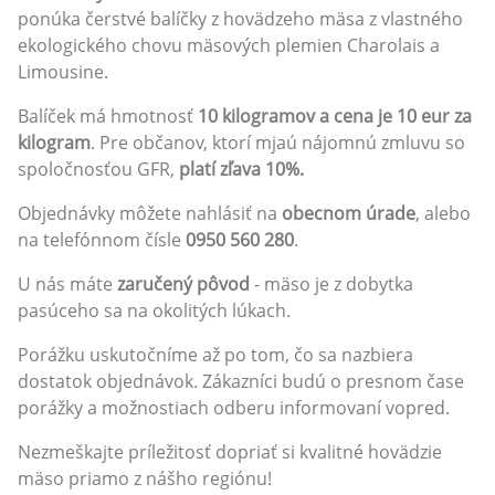
ponúka čerstvé balíčky z hovädzeho mäsa z vlastného
ekologického chovu mäsových plemien Charolais a
Limousine.
Balíček má hmotnosť
10 kilogramov a cena je 10 eur za
kilogram
. Pre občanov, ktorí mjaú nájomnú zmluvu so
spoločnosťou GFR,
platí zľava 10%.
Objednávky môžete nahlásiť na
obecnom úrade
, alebo
na telefónnom čísle
0950 560 280
.
U nás máte
zaručený pôvod
- mäso je z dobytka
pasúceho sa na okolitých lúkach.
Porážku uskutočníme až po tom, čo sa nazbiera
dostatok objednávok. Zákazníci budú o presnom čase
porážky a možnostiach odberu informovaní vopred.
Nezmeškajte príležitosť dopriať si kvalitné hovädzie
mäso priamo z nášho regiónu!