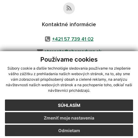
Kontaktné informácie
+421 57 739 41 02
starosta@obecradvan.sk
Používame cookies
Súbory cookie a ďalšie technológie sledovania používame na zlepšenie
vášho zážitku z prehliadania našich webových stránok, na to, aby sme
využite možnosť získavania aktuálnych informácií s využitím RSS
,
vám zobrazovali prispôsobený obsah a cielené reklamy, na analýzu
CMS systém (redakčný) systém ECHELON 2,
Mapa stránok
,
web portál
,
návštevnosti našich webových stránok a na pochopenie toho, odkiaľ naši
návštevníci prichádzajú.
webhosting
,
webex.digital, s.r.o.
,
domény
,
registrácia domény
,
spoločnosť webex.digital, s.r.o.
,
technický prevádzkovateľ
SÚHLASÍM
Posledná aktualizácia:
05.08.2026
Zmeniť moje nastavenia
Vytlačiť stránku
|
Vyhlásenie o prístupnosti
Autorské práva
|
Cookies
Odmietam